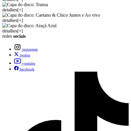
detalhes[+]
detalhes[+]
detalhes[+]
redes
sociais
instagram
twitter
youtube
facebook