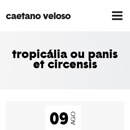
caetano veloso
Play
tropicália ou panis
et circensis
Play
Play
09
Play
AGO