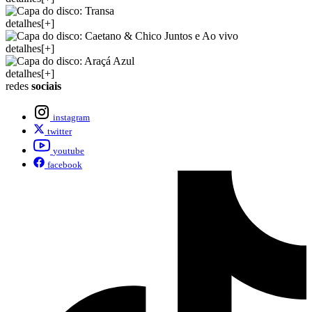
detalhes[+]
detalhes[+]
detalhes[+]
redes
sociais
instagram
twitter
youtube
facebook