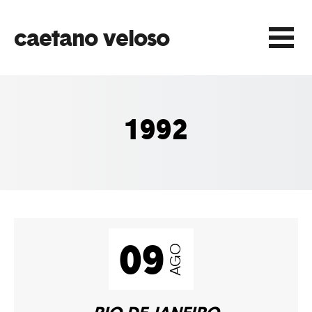
caetano veloso
Play
1992
Play
Play
09
AGO
Play