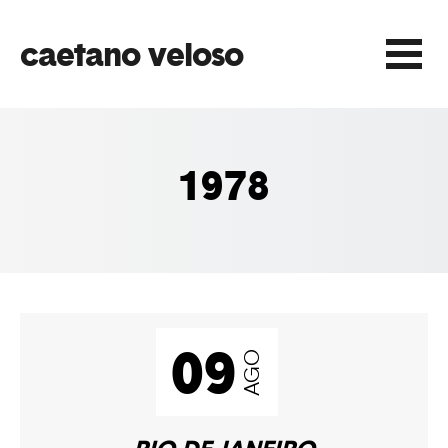
caetano veloso
Play
1978
Play
Play
09
AGO
Play