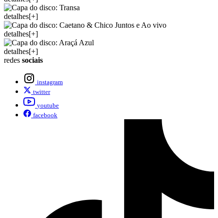
detalhes[+]
detalhes[+]
detalhes[+]
redes
sociais
instagram
twitter
youtube
facebook